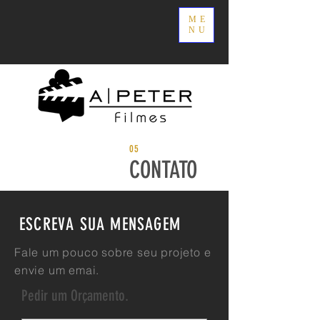
ME
NU
05
CONTATO
ESCREVA SUA MENSAGEM
Fale um pouco sobre seu projeto e
envie um emai.
Pedir um Orçamento.