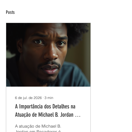
Posts
6 de jul. de 2026
∙
3
min
A Importância dos Detalhes na
Atuação de Michael B. Jordan em
Pecadores e em Vídeos
A atuação de Michael B.
Institucionais
Jordan em Pecadores é