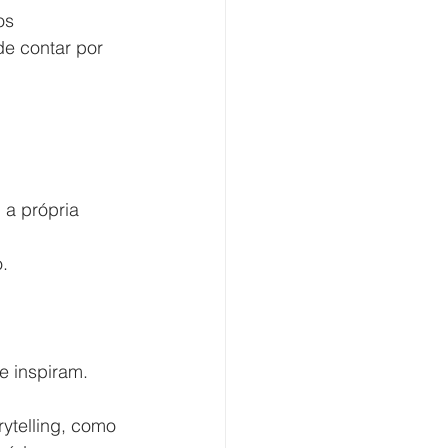
os 
e contar por 
 a própria 
.
e inspiram.
ytelling, como 