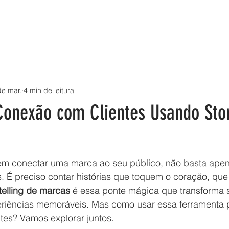
S PROJETOS
PARCEIROS E CLIENTES
SOBRE
REEL
de mar.
4 min de leitura
onexão com Clientes Usando Stor
 conectar uma marca ao seu público, não basta apen
. É preciso contar histórias que toquem o coração, que
telling de marcas
 é essa ponte mágica que transforma 
iências memoráveis. Mas como usar essa ferramenta 
tes? Vamos explorar juntos.