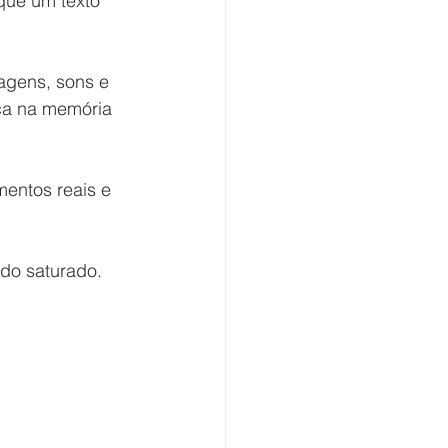
que um texto 
agens, sons e 
ica na memória 
entos reais e 
ado saturado. 