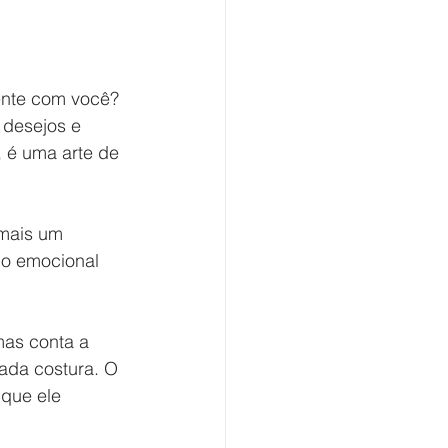
ente com você? 
 desejos e 
 é uma arte de 
 mais um 
lo emocional 
as conta a 
ada costura. O 
 que ele 