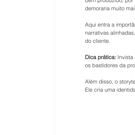
bem produzido, por 
demoraria muito mai
Aqui entra a import
narrativas alinhada
do cliente.
Dica prática:
 Invist
os bastidores da pr
Além disso, o storyt
Ele cria uma identid