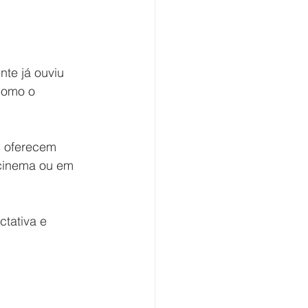
te já ouviu 
como o 
s oferecem 
o cinema ou em 
tativa e 