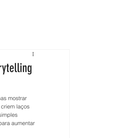
CONTATO
BLOG
ytelling
as mostrar 
 criem laços 
simples 
para aumentar 